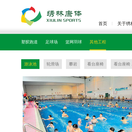
首页
关于绣
塑胶跑道
足球场
篮网羽球
其他工程
游泳池
轮滑场
攀岩
看台座椅
看台座椅 