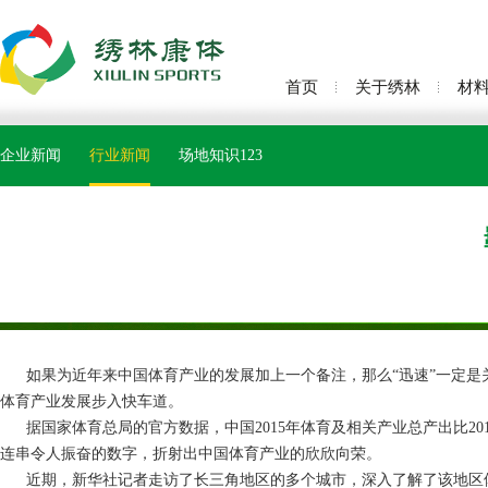
首页
关于绣林
材
企业新闻
行业新闻
场地知识123
如果为近年来中国体育产业的发展加上一个备注，那么“迅速”一定是关
体育产业发展步入快车道。
据国家体育总局的官方数据，中国2015年体育及相关产业总产出比2014年增
连串令人振奋的数字，折射出中国体育产业的欣欣向荣。
近期，新华社记者走访了长三角地区的多个城市，深入了解了该地区体